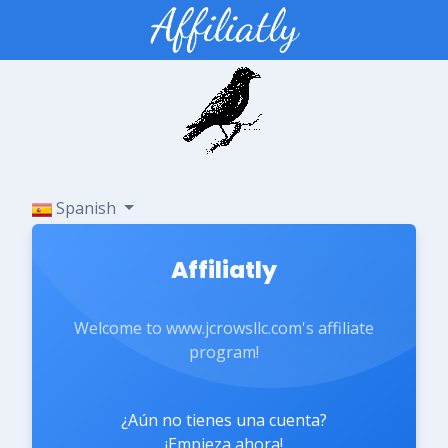
Spanish
Affiliatly
Welcome to www.jcrowsllc.com's affiliate
program!
¿Aún no tienes una cuenta?
¡Empieza ahora!