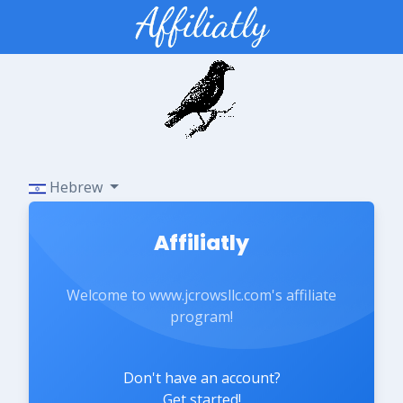
Hebrew
Affiliatly
Welcome to www.jcrowsllc.com's affiliate
program!
Don't have an account?
Get started!