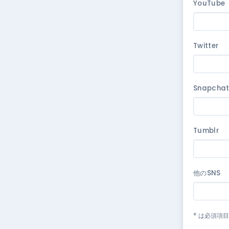
YouTube
Twitter
Snapcha
Tumblr
他のSNS
* は必須項