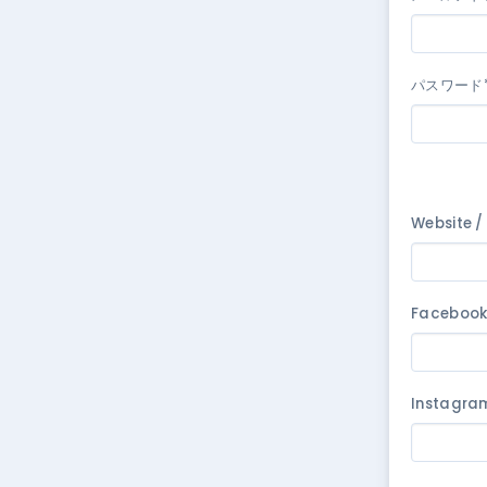
パスワード
Website /
Faceboo
Instagra