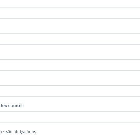
t
des sociais
 * são obrigatórios