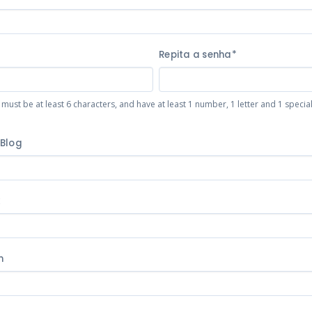
Repita a senha*
ust be at least 6 characters, and have at least 1 number, 1 letter and 1 specia
 Blog
k
m