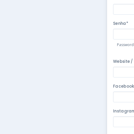
Senha*
Password m
Website /
Faceboo
Instagra