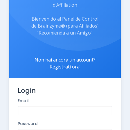
d’Affiliation
Bienvenido al Panel de Control
de Brainzyme® (para Afiliados)
"Recomienda a un Amigo".
Non hai ancora un account?
Registrati ora!
Login
Email
Password