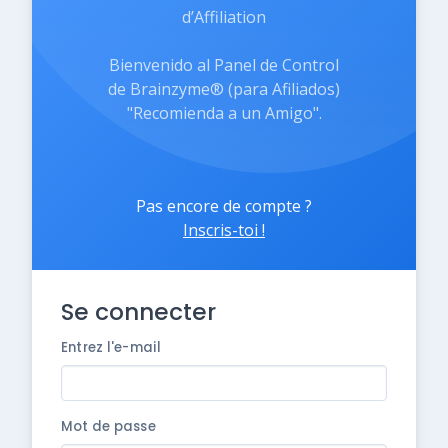
d’Affiliation
Bienvenido al Panel de Control
de Brainzyme® (para Afiliados)
"Recomienda a un Amigo".
Pas encore de compte ?
Inscris-toi !
Se connecter
Entrez l'e-mail
Mot de passe