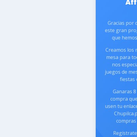
Aff
Gracias por 
este gran pro
que hemos 
Creamos los 
mesa para tod
nos especi
juegos de mes
fiestas
Ganaras 8 
compra que
usen tu enlac
Chupilca.p
compras 
Regístrate