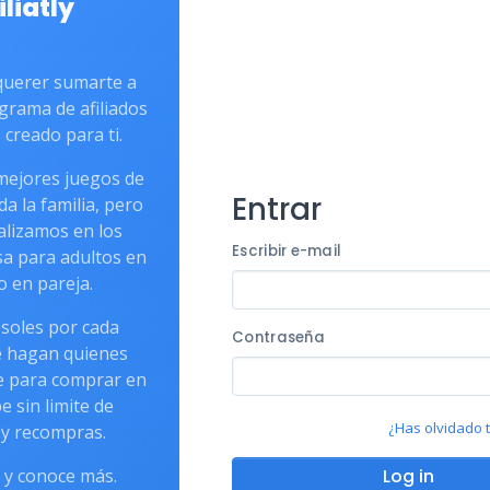
iliatly
querer sumarte a
grama de afiliados
creado para ti.
mejores juegos de
Entrar
a la familia, pero
alizamos en los
Escribir e-mail
a para adultos en
 o en pareja.
soles por cada
Contraseña
 hagan quienes
e para comprar en
e sin limite de
¿Has olvidado 
y recompras.
 y conoce más.
Log in