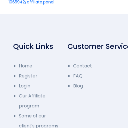
1065942/affiliate.panel
Quick Links
Customer Servic
Home
Contact
Register
FAQ
Login
Blog
Our Affiliate
program
Some of our
client's programs