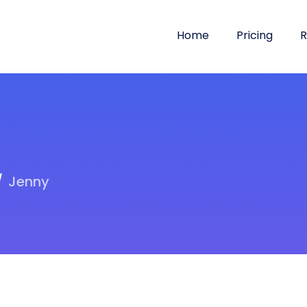
Home
Pricing
R
Jenny