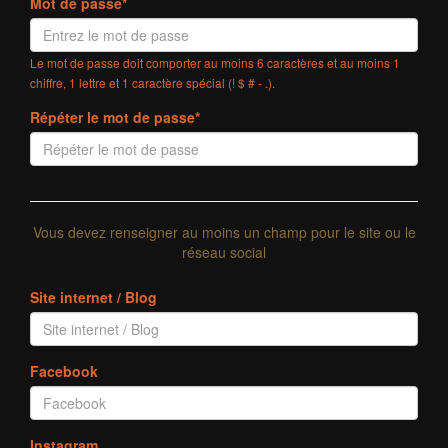
Mot de passe*
Le mot de passe doit comporter au moins 6 caractères et au moins 1
chiffre, 1 lettre et 1 caractère spécial (! $ # - .).
Répéter le mot de passe*
Vous devez renseigner au moins un champ pour le site ou le
réseau social
Site internet / Blog
Facebook
Instagram