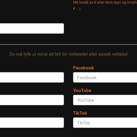
Må bestå av 6 eller flere tegn og inneho
# - .)
Du må fylle ut minst ett felt for nettstedet eller sosialt nettsted
Facebook
YouTube
TikTok