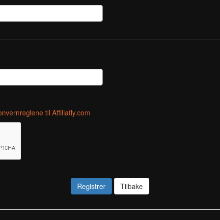
onvernreglene
til Affiliatly.com
Registrer
Tilbake