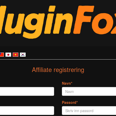
Affiliate registrering
Navn*
Passord*