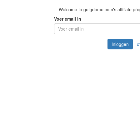
Welcome to getgdome.com's affiliate pr
Voer email in
Inloggen
o